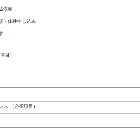
込依頼
談・体験申し込み
求
須項目）
レス
（必須項目）