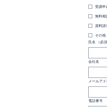
受講申
無料相
資料請
その他
氏名
（必
会社名
メールアド
電話番号